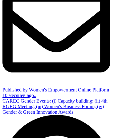
Published by Women's Empowerment Online Platform
10 месяцев ago..
CAREC Gender Events: (i) Capacity building; (ii) 4th
RGEG Meeting; (iii) Women's Business Forum; (iv)
Gender & Green Innovation Awards