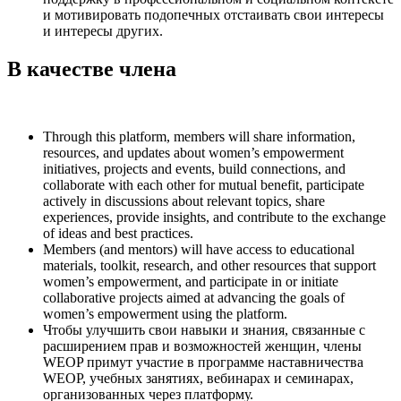
и мотивировать подопечных отстаивать свои интересы
и интересы других.
В качестве члена
Through this platform, members will share information,
resources, and updates about women’s empowerment
initiatives, projects and events, build connections, and
collaborate with each other for mutual benefit, participate
actively in discussions about relevant topics, share
experiences, provide insights, and contribute to the exchange
of ideas and best practices.
Members (and mentors) will have access to educational
materials, toolkit, research, and other resources that support
women’s empowerment, and participate in or initiate
collaborative projects aimed at advancing the goals of
women’s empowerment using the platform.
Чтобы улучшить свои навыки и знания, связанные с
расширением прав и возможностей женщин, члены
WEOP примут участие в программе наставничества
WEOP, учебных занятиях, вебинарах и семинарах,
организованных через платформу.