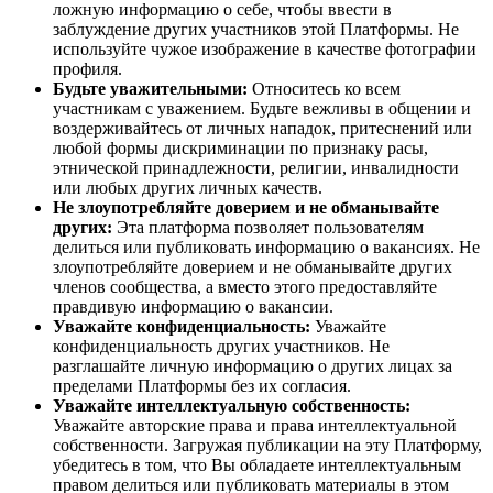
ложную информацию о себе, чтобы ввести в
заблуждение других участников этой Платформы. Не
используйте
чужое изображение в качестве фотографии
профиля.
Будьте уважительными
:
Относитесь ко всем
участникам с уважением. Будьте вежливы
в общении и
воздерживайтесь от личных нападок,
притеснений или
любой формы дискриминации по признаку расы,
этнической принадлежности, религии, инвалидности
или любых других личных качеств.
Не злоупотребляйте доверием и не обманывайте
других:
Эта платформа позволяет пользователям
делиться
или публиковать информацию о вакансиях.
Не
злоупотребляйте доверием и не обманывайте других
членов сообщества, а вместо этого предоставляйте
правдивую информацию о вакансии.
Уважайте конфиденциальность
:
Уважайте
конфиденциальность других участников.
Не
разглашайте личную информацию о других лицах за
пределами Платформы без их согласия.
Уважайте интеллектуальную собственность
:
Уважайте авторские права и права интеллектуальной
собственности.
Загружая публикации на эту Платформу,
убедитесь в том,
что Вы обладаете интеллектуальным
правом делиться или публиковать материалы в этом