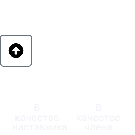
УЗНАЙТЕ О СВОИХ
РОЛЯХ
В
В
качестве
качестве
наставника
члена