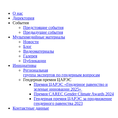
Перейти
к
О нас
содержимому
Директория
События
Предстоящие события
Предыдущие события
Мультимедийные материалы
Новости
Блог
Видеоматериалы
Галерея
Публикации
Инициативы
Региональная
группа экспертов по гендерным вопросам
Гендерная премия ЦАРЭС
Премия ЦАРЭС «Гендерное равенство и
зеленые инновации 2025»
Премия CAREC Gender Climate Awards 2024
Гендерная премия ЦАРЭС за продвижение
гендерного равенства 2023
Контактные данные