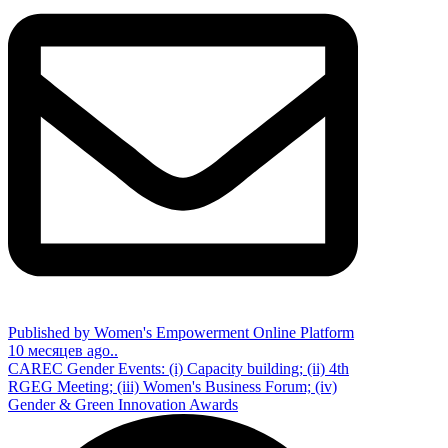
Published by Women's Empowerment Online Platform
10 месяцев ago..
CAREC Gender Events: (i) Capacity building; (ii) 4th
RGEG Meeting; (iii) Women's Business Forum; (iv)
Gender & Green Innovation Awards