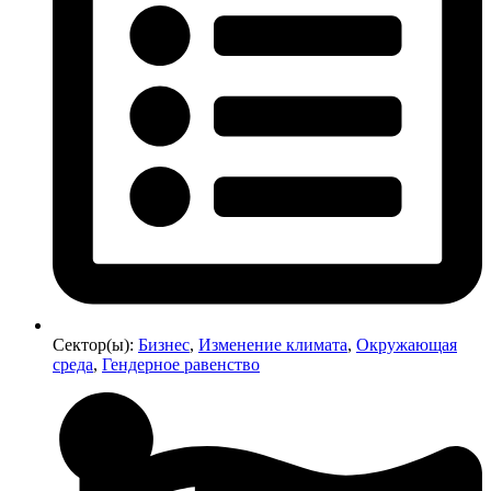
Сектор(ы):
Бизнес
,
Изменение климата
,
Окружающая
среда
,
Гендерное равенство