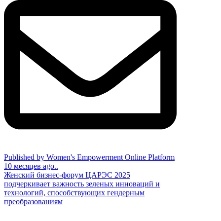
Published by Women's Empowerment Online Platform
10 месяцев ago..
Женский бизнес-форум ЦАРЭС 2025
подчеркивает важность зеленых инноваций и
технологий, способствующих гендерным
преобразованиям