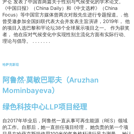
尹仑
发表了中国首两篇关于性别与气候变化的学术论文。
《中国日报》（China Daily）和《中文选粹》（China
Focus）等中国官方媒体曾两次对殷先生进行专题报道。
.
他
曾受邀参加全国妇联代表大会并发表主旨演讲，
2019年，
他
的项目入选巴黎和平论坛38个全球展示项目之一。
作为获奖
者，
他在应对气候变化中实现性别主流化方面有实际行动、
理论与倡导。
.
.
.
.
.
.
.
哈萨克斯坦
阿鲁然·莫敏巴耶夫（Aruzhan
Mominbayeva）
绿色科技中心LLP项目经理
自2017年毕业后，阿鲁然一直从事可再生能源（RES）领域
的工作。自那后，她一直担任项目经理，
她负责的第一个项
目是在哈萨克斯坦使用100米的气象桅杆进行风力测量。
她认