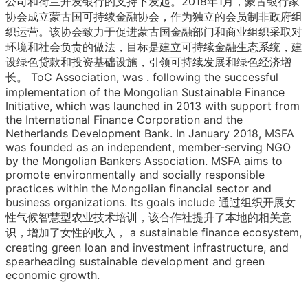
公司和荷兰开发银行的支持下发起。2018年1月，蒙古银行家
协会成立蒙古国可持续金融协会，作为独立的会员制非政府组
织运营。该协会致力于促进蒙古国金融部门和商业组织采取对
环境和社会负责的做法，目标是建立可持续金融生态系统，建
设绿色贷款和投资基础设施，引领可持续发展和绿色经济增
长。
ToC
Association, was
.
following the successful
implementation of the Mongolian Sustainable Finance
Initiative, which was launched in 2013 with support from
the International Finance Corporation and the
Netherlands Development Bank.
In
January
2018, MSFA
was founded as an independent, member-serving NGO
by the Mongolian Bankers Association.
MSFA aims to
promote environmentally and socially responsible
practices within the Mongolian financial sector and
business organizations. Its goals include
通过组织开展女
性气候智慧型农业技术培训，该合作社提升了本地的相关意
识，增加了女性的收入，
a sustainable finance ecosystem,
creating green loan and investment infrastructure, and
spearheading sustainable development and green
economic growth.