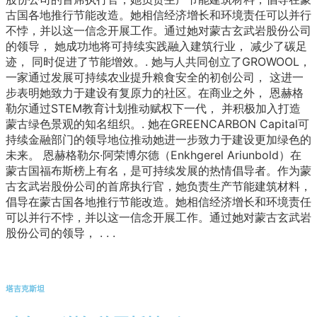
古国各地推行节能改造。她相信经济增长和环境责任可以并行
不悖，并以这一信念开展工作。通过她对蒙古玄武岩股份公司
的领导，
她成功地将可持续实践融入建筑行业，
减少了碳足
迹，
同时促进了节能增效。
.
她与人共同创立了GROWOOL，
一家通过发展可持续农业提升粮食安全的初创公司，
这进一
步表明她致力于建设有复原力的社区。
在商业之外，
恩赫格
勒尔通过STEM教育计划推动赋权下一代，
并积极加入打造
蒙古绿色景观的知名组织。
.
她在GREENCARBON Capital可
持续金融部门的领导地位推动她进一步致力于建设更加绿色的
未来。
恩赫格勒尔·阿荣博尔德（Enkhgerel Ariunbold）在
蒙古国福布斯榜上有名，是可持续发展的热情倡导者。作为蒙
古玄武岩股份公司的首席执行官，她负责生产节能建筑材料，
倡导在蒙古国各地推行节能改造。她相信经济增长和环境责任
可以并行不悖，并以这一信念开展工作。通过她对蒙古玄武岩
股份公司的领导，
.
.
.
塔吉克斯坦