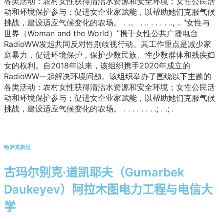
各类活动：农村女性获得清洁水资源和安全环境；女性公民活
动和环境保护参与；促进女企业家赋能，以帮助她们克服气候
挑战，建设适应气候变化的农场。
.
.
。
.
.
.
.
.
.
.
.
.
,
.
.
“女性与
世界（Woman and the World）”携手女性公共广播电台
RadioWW发起共同反对性别歧视行动。其工作重点是减少家
庭暴力，促进环境保护，保护少数民族、性少数群体和残疾妇
女的权利。自2018年以来，该组织携手2020年成立的
RadioWW一起解决环境问题。该组织举办了围绕以下主题的
各类活动：农村女性获得清洁水资源和安全环境；女性公民活
动和环境保护参与；促进女企业家赋能，以帮助她们克服气候
挑战，建设适应气候变化的农场。
.
.
.
.
.
.
.
.
;
.
.
;
.
哈萨克斯坦
古玛尔别克·道凯耶夫（Gumarbek
Daukeyev）阿拉木图电力工程与电信大
学